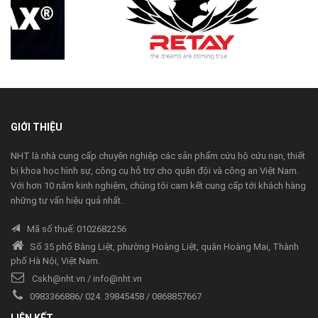
next
prev
GIỚI THIỆU
NHT là nhà cung cấp chuyên nghiệp các sản phẩm cứu hộ cứu nạn, thiết
bị khoa học hình sự, công cụ hỗ trợ cho quân đội và công an Việt Nam.
Với hơn 10 năm kinh nghiệm, chúng tôi cam kết cung cấp tới khách hàng
những tư vấn hiệu quả nhất.
Mã số thuế: 0102682256
Số 35 phố Bằng Liệt, phường Hoàng Liệt, quận Hoàng Mai, Thành
phố Hà Nội, Việt Nam.
Cskh@nht.vn / info@nht.vn
0983366886
/
024. 39845458
/
0868857667
LIÊN KẾT