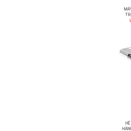
MÁ
TR
HỢP
HỆ
HÀN