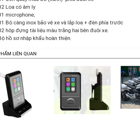
02 Loa có âm ly
01 microphone;
01 Bộ càng inox bảo vệ xe và lắp loa + đèn phía trước
02 hôp đựng tài liệu màu trắng hai bên đuôi xe.
Bộ hồ sơ nhập khẩu hoàn thiện.
PHẨM LIÊN QUAN