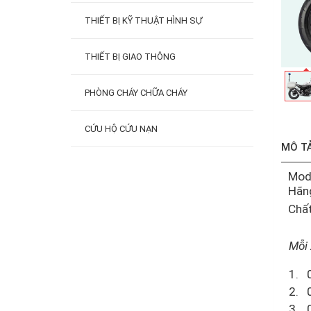
THIẾT BỊ KỸ THUẬT HÌNH SỰ
THIẾT BỊ GIAO THÔNG
PHÒNG CHÁY CHỮA CHÁY
CỨU HỘ CỨU NẠN
MÔ T
Mod
Hãng
Chất
Mỗi
1.
2.
3.