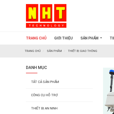
TRANG CHỦ
GIỚI THIỆU
SẢN PHẨM
TI
...
TRANG CHỦ
SẢN PHẨM
THIẾT BỊ GIAO THÔNG
DANH MỤC
TẤT CẢ SẢN PHẨM
CÔNG CỤ HỖ TRỢ
THIẾT BỊ AN NINH