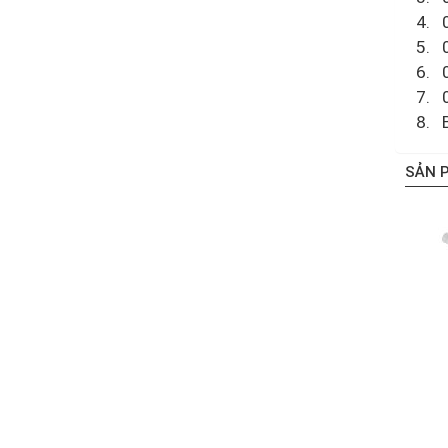
4.
5.
6.
7.
8.
SẢN 