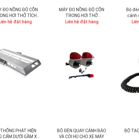
Y ĐO NỒNG ĐỘ CỒN
MÁY ĐO NỒNG ĐỘ CỒN
Bộ đèn
ONG HƠI THỞ TÍCH
TRONG HƠI THỞ
cảnh 
 CAMERA, QUÉT MÃ
ALCOSMART
Liên hệ đặt hàng
Liên hệ đặt hàng
Liê
QR ALCOPRO
 THỐNG PHÁT HIỆN
BỘ ĐÈN QUAY CẢNH BÁO
BỘ TẠO
G CẤM DƯỚI GẦM XE
VÀ CÒI HÚ CHO XE MÁY