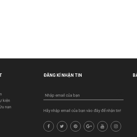
T
ĐĂNG KÍ NHẬN TIN
B
u
m
Nhập email của bạn
ự kiện
ứu nạn
Hãy nhập email của bạn vào đây để nhận tin!