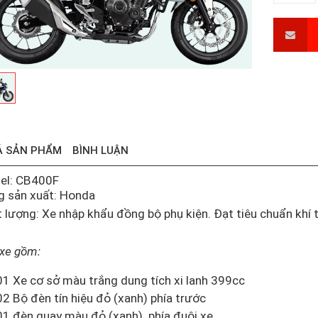
Ả SẢN PHẨM
BÌNH LUẬN
el: CB400F
 sản xuất: Honda
 lượng: Xe nhập khẩu đồng bộ phụ kiện. Đạt tiêu chuẩn khí 
 xe gồm:
01 Xe cơ sở màu trắng dung tích xi lanh 399cc
02 Bộ đèn tín hiệu đỏ (xanh) phía trước
01 đèn quay màu đỏ (xanh) phía đuôi xe